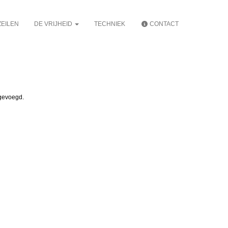
EILEN
DE VRIJHEID
TECHNIEK
CONTACT
egevoegd.